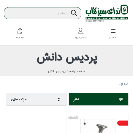
سبد خريد
دسته‌بندي
ثبت نام / ورود
پرديس دانش
خانه /
برندها /
پرديس دانش
1-1
از
1
فيلتر
مرتب سازي
10 %