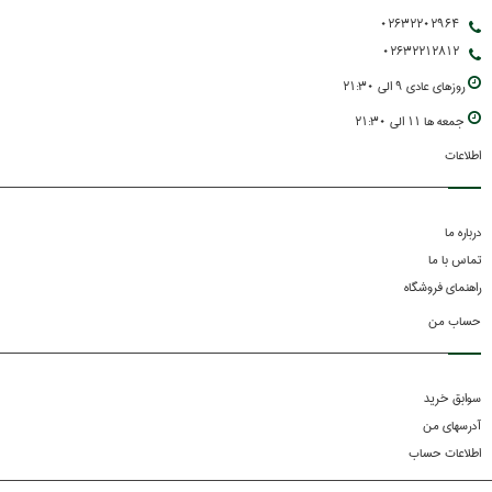
02632202964
02632212812
روزهاي عادي 9 الي 21:30
جمعه ها 11 الي 21:30
اطلاعات
درباره ما
تماس با ما
راهنمای فروشگاه
حساب من
سوابق خرید
آدرسهای من
اطلاعات حساب