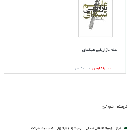
علم بازاريابي شبكه‌اي
81,000 تومان
90,000 تومان
فروشگاه - شعبه کرج
کرج - چهارراه طالقانی شمالی - نرسیده به چهارراه بهار - جنب پارك شرافت