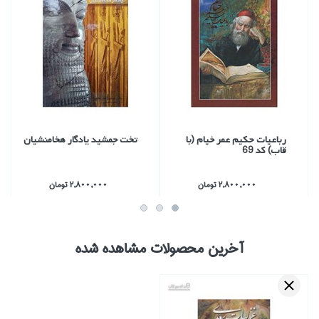
رباعيات حكيم عمر خيام (با
تخت جمشيد يادگار هخامنشيان
قاب) كد 69
2,800,000 تومان
2,800,000 تومان
آخرین محصولات مشاهده شده