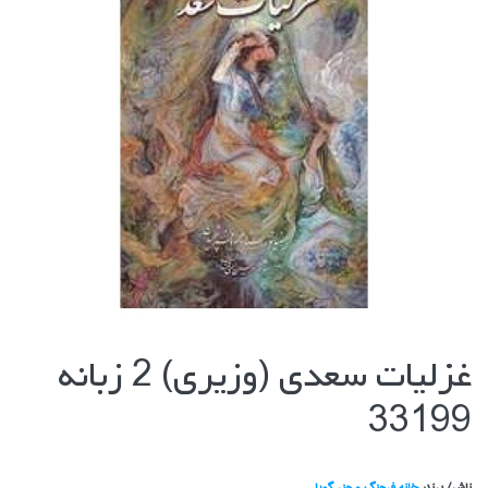
غزليات سعدي (وزيري) 2 زبانه
33199
ناشر/ برند:
خانه فرهنگ و هنر گويا