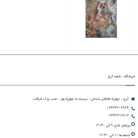
فروشگاه - شعبه کرج
کرج - چهارراه طالقانی شمالی - نرسیده به چهارراه بهار - جنب پارك شرافت
02632202964
02632212812
روزهاي عادي 9 الي 21:30
جمعه ها 11 الي 21:30