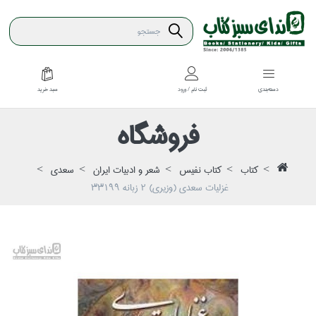
سبد خريد
دسته‌بندي
ثبت نام / ورود
فروشگاه
كتاب
كتاب نفيس
شعر و ادبيات ايران
سعدي
غزليات سعدي (وزيري) 2 زبانه 33199