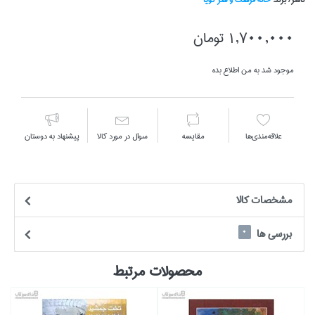
1,700,000 تومان
موجود شد به من اطلاع بده
علاقه‌مندي‌ها
مقايسه
سوال در مورد كالا
پیشنهاد به دوستان
مشخصات كالا
بررسی ها
0
محصولات مرتبط
%