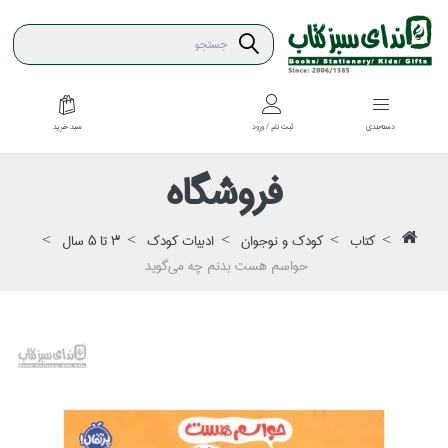
سبد خريد
دسته‌بندي
ثبت نام / ورود
فروشگاه
كتاب
كودك و نوجوان
ادبيات كودك
3 تا 5 سال
حواسم هست بدنم چه مي‌گويد