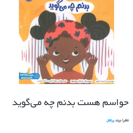
حواسم هست بدنم چه مي‌گويد
ناشر/ برند:
پرتقال