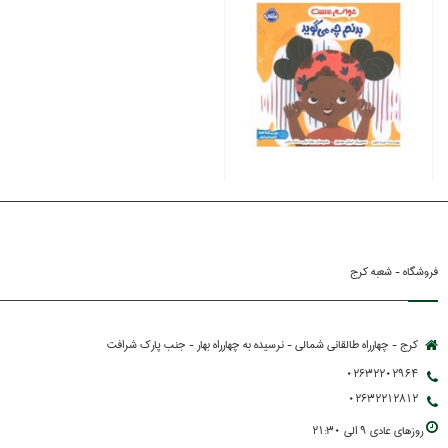
فروشگاه - شعبه کرج
کرج - چهارراه طالقانی شمالی - نرسیده به چهارراه بهار - جنب پارك شرافت
02632202964
02632212812
روزهاي عادي 9 الي 21:30