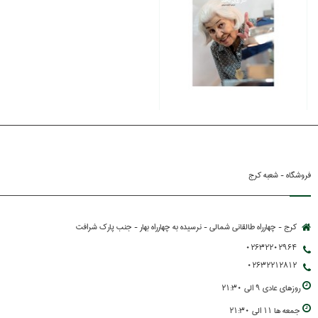
فروشگاه - شعبه کرج
کرج - چهارراه طالقانی شمالی - نرسیده به چهارراه بهار - جنب پارك شرافت
02632202964
02632212812
روزهاي عادي 9 الي 21:30
جمعه ها 11 الي 21:30