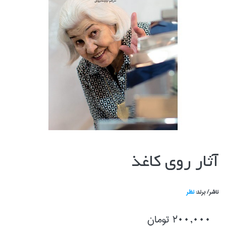
آثار روي كاغذ
ناشر/ برند:
نظر
200,000 تومان