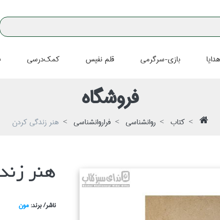
دايا
بازي-سرگرمي
قلم نفيس
كمك‌درسي
ف
فروشگاه
كتاب
روانشناسي
فراروانشناسي
هنر زندگي كردن
هنر زند
ناشر/ برند:
مون