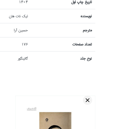
تاريخ چاپ اول
1404
نويسنده
تيك نات هان
مترجم
حسين آرا
تعداد صفحات
176
نوع جلد
گالينگور