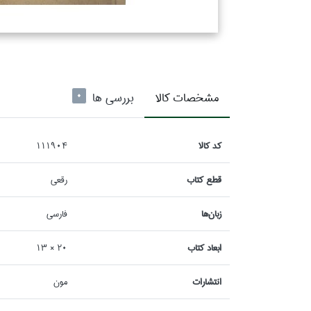
مشخصات كالا
بررسی ها
0
كد كالا
111904
قطع كتاب
رقعي
زبان‌ها
فارسي
ابعاد كتاب
20 × 13
انتشارات
مون