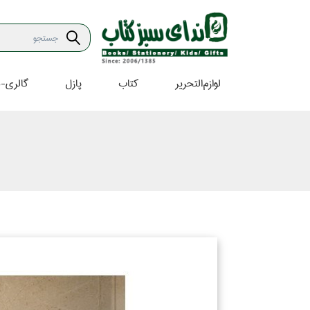
لوازم‌التحرير
كتاب
پازل
گالري-ه