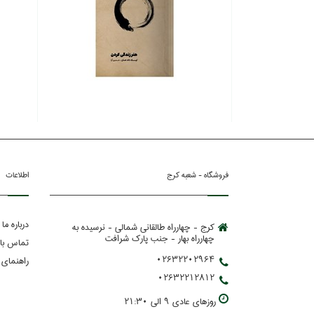
فروشگاه - شعبه کرج
اطلاعات
درباره ما
کرج - چهارراه طالقانی شمالی - نرسیده به
چهارراه بهار - جنب پارك شرافت
تماس با 
02632202964
راهنمای 
02632212812
روزهاي عادي 9 الي 21:30