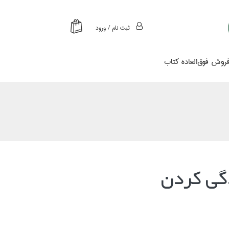
ثبت نام / ورود
روش فوق‌العاده كتاب
گي كردن