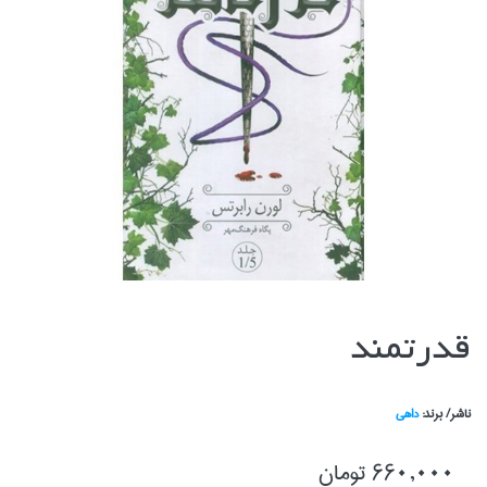
قدرتمند
ناشر/ برند:
داهي
660,000 تومان