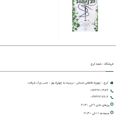
فروشگاه - شعبه کرج
کرج - چهارراه طالقانی شمالی - نرسیده به چهارراه بهار - جنب پارك شرافت
02632202964
02632212812
روزهاي عادي 9 الي 21:30
جمعه ها 11 الي 21:30