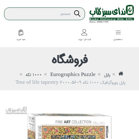
سبد خريد
دسته‌بندي
ثبت نام / ورود
فروشگاه
پازل
Eurographics Puzzle
1000 تكه
پازل يوروگرافيك 1000 تكه 5609-6000 Tree of life tapestry