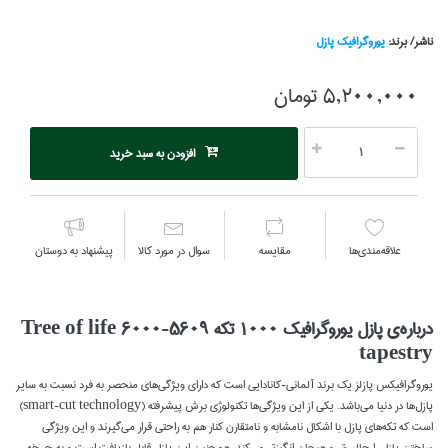
ناشر/ برند:
يوروگرافيك پازل
5,200,000 تومان
افزودن به سبد خرید
علاقه‌مندي‌ها
مقايسه
سوال در مورد كالا
پیشنهاد به دوستان
درباره‌‌ی پازل يوروگرافيك 1000 تكه 5609-6000 Tree of life
tapestry
يوروگرافيكس پازلز يك برند آلماني-كانادايي است كه داراي ويژگي‌هاي منحصر به فرد نسبت به ساير
پازل‌ها در دنيا مي‌باشد. يكي از اين ويژگي‌ها تكنولوژي برش پيشرفته (smart-cut technology)
است كه تكه‌هاي پازل با اشكال نامشابه و نامتقارن كنار هم به راحتي قرار مي‌گيرند و اين ويژگي
ساختن پازل را جالب‌تر و هيجان‌ انگيزتر مي‌كند. همچنين اين پازل قابل بازيافت است و به چرخه