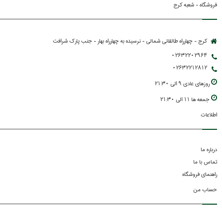
فروشگاه - شعبه کرج
کرج - چهارراه طالقانی شمالی - نرسیده به چهارراه بهار - جنب پارك شرافت
02632202964
02632212812
روزهاي عادي 9 الي 21:30
جمعه ها 11 الي 21:30
اطلاعات
درباره ما
تماس با ما
راهنمای فروشگاه
حساب من