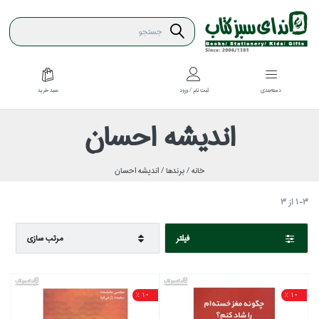
سبد خريد
دسته‌بندي
ثبت نام / ورود
انديشه احسان
خانه /
برندها /
انديشه احسان
1-3
از
3
فيلتر
مرتب سازي
10 %
10 %