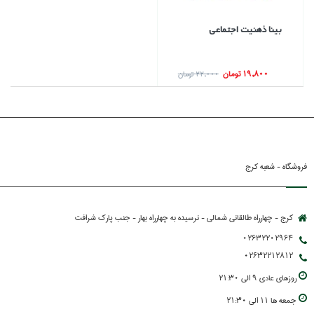
بينا ذهنيت اجتماعي
19,800 تومان
22,000 تومان
فروشگاه - شعبه کرج
کرج - چهارراه طالقانی شمالی - نرسیده به چهارراه بهار - جنب پارك شرافت
02632202964
02632212812
روزهاي عادي 9 الي 21:30
جمعه ها 11 الي 21:30