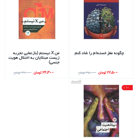
چگونه مغز خسته‌ام را شاد كنم
من X نيستم (بازنمايي تجربه
زيست مبتلايان به اختلال هويت
جنسي)
22,500 تومان
24,300 تومان
25,000 تومان
27,000 تومان
10 %